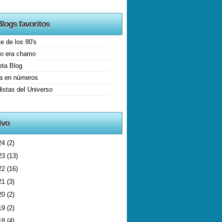
logs favoritos
 de los 80's
o era chamo
ta Blog
ga en números
istas del Universo
ivo
24
(2)
23
(13)
22
(16)
21
(3)
20
(2)
19
(2)
18
(4)