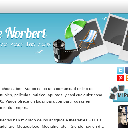
e Norbert
tras haces otros planes
chos saben, Vagos.es es una comunidad online de
Mi Pe
uales, películas, música, apuntes, y casi cualquier cosa
05, Vagos ofrece un lugar para compartir cosas en
amiento temporal.
directas han migrado de los antiguos e inestables FTPs a
idshare
,
Megaupload
,
Mediafire
, etc... Siendo hoy en día