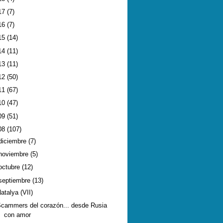
17
(7)
16
(7)
15
(14)
14
(11)
13
(11)
12
(50)
11
(67)
10
(47)
09
(51)
08
(107)
diciembre
(7)
noviembre
(5)
octubre
(12)
septiembre
(13)
atalya (VII)
cammers del corazón... desde Rusia
con amor