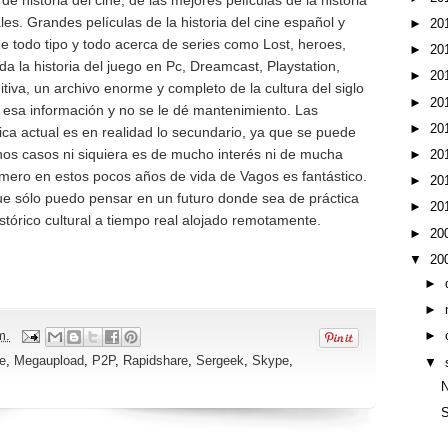
e historia del cine, de las mejores películas de la historia
es. Grandes películas de la historia del cine español y
►
20
e todo tipo y todo acerca de series como Lost, heroes,
►
20
da la historia del juego en Pc, Dreamcast, Playstation,
►
20
tiva, un archivo enorme y completo de la cultura del siglo
►
20
 esa información y no se le dé mantenimiento. Las
►
20
ica actual es en realidad lo secundario, ya que se puede
os casos ni siquiera es de mucho interés ni de mucha
►
20
smero en estos pocos años de vida de Vagos es fantástico.
►
20
que sólo puedo pensar en un futuro donde sea de práctica
►
20
istórico cultural a tiempo real alojado remotamente.
►
20
▼
20
►
►
m.
►
re
,
Megaupload
,
P2P
,
Rapidshare
,
Sergeek
,
Skype
,
▼
N
S