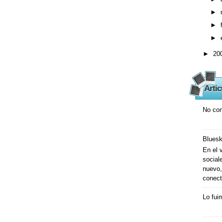
►
►
►
►
20
Arti
No con
Bluesk
En el 
social
nuevo,
conect
Lo fui