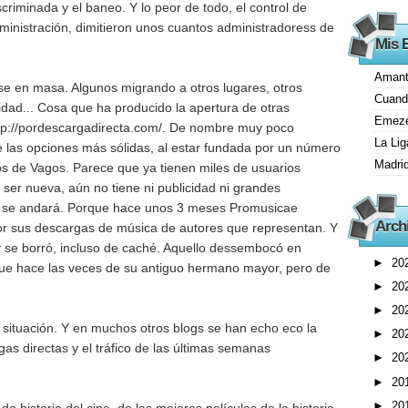
scriminada y el baneo. Y lo peor de todo, el control de
ministración, dimitieron unos cuantos administradoress de
Mis B
Amante
e en masa. Algunos migrando a otros lugares, otros
Cuand
idad... Cosa que ha producido la apertura de otras
Emeze
tp://pordescargadirecta.com/
. De nombre muy poco
La Li
 las opciones más sólidas, al estar fundada por un número
Madrid
os de Vagos. Parece que ya tienen miles de usuarios
 ser nueva, aún no tiene ni publicidad ni grandes
o se andará. Porque hace unos 3 meses Promusicae
Arch
r sus descargas de música de autores que representan. Y
 y se borró, incluso de caché. Aquello dessembocó en
►
20
e hace las veces de su antiguo hermano mayor, pero de
►
20
►
20
 situación. Y en muchos otros blogs se han echo eco la
►
20
as directas y el tráfico de las últimas semanas
►
20
►
20
►
20