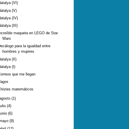
atalya (VI)
atalya (V)
atalya (IV)
atalya (III)
ncreíble maqueta en LEGO de Star
Wars
ecálogo para la igualdad entre
hombres y mujeres
atalya (II)
atalya (I)
orreos que me llegan
Vagos
histes matemáticos
agosto
(1)
julio
(4)
junio
(6)
mayo
(9)
abril
(12)