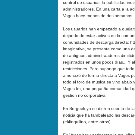
control de usuarios, la publicidad indi
administradores. En una carta a la ad
Vagos hace menos de dos semanas.
Los usuarios han empezado a quejars
dejando de estar activos en la comun
comunidades de descarga directa:
ht
imaginativo, se presenta como una de
de antiguos administraadores dimitid
registrados en unos pocos días... Y al
restricciones. Pero supongo que tod
amenazó de forma directa a Vagos po
todo el foro de música se vino abajo
Vagos.fm
, una pequeña comunidad qu
gestión no corporativa.
En
Sergeek
ya se dieron cuenta de la
noticia que ha tambaleado las descarg
(
el4inquilino
, entre otros).