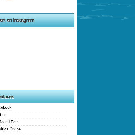
ert en Instagram
enlaces
cebook
tter
Madrid Fans
ática Online