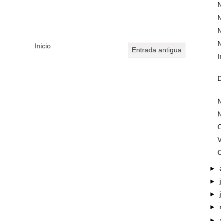
N
N
N
N
Inicio
Entrada antigua
I
D
N
N
C
C
►
►
►
►
►