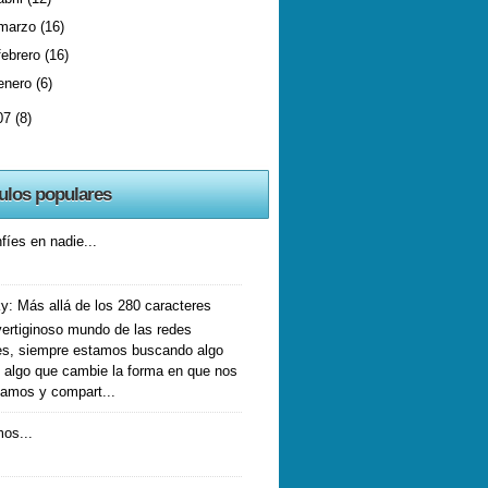
marzo
(16)
febrero
(16)
enero
(6)
07
(8)
culos populares
fíes en nadie...
y: Más allá de los 280 caracteres
vertiginoso mundo de las redes
es, siempre estamos buscando algo
 algo que cambie la forma en que nos
amos y compart...
mos...