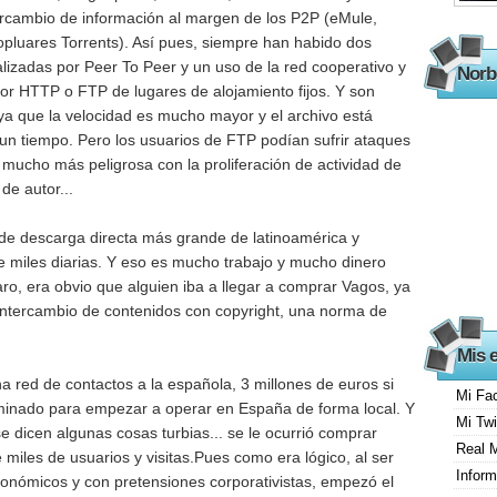
ercambio de información al margen de los P2P (eMule,
opluares Torrents). Así pues, siempre han habido dos
lizadas por Peer To Peer y un uso de la red cooperativo y
Norb
 por HTTP o FTP de lugares de alojamiento fijos. Y son
 ya que la velocidad es mucho mayor y el archivo está
un tiempo. Pero los usuarios de FTP podían sufrir ataques
 mucho más peligrosa con la proliferación de actividad de
de autor...
de descarga directa más grande de latinoamérica y
e miles diarias. Y eso es mucho trabajo y mucho dinero
laro, era obvio que alguien iba a llegar a comprar Vagos, ya
intercambio de contenidos con copyright, una norma de
Mis 
na red de contactos a la española, 3 millones de euros si
Mi Fa
minado para empezar a operar en España de forma local. Y
Mi Twi
se dicen algunas cosas
turbias...
se le ocurrió comprar
Real 
 miles de usuarios y visitas.Pues como era lógico, al ser
Inform
onómicos y con pretensiones corporativistas, empezó el