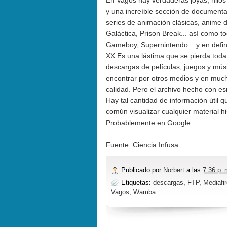
En Vagos hay verdaderas joyas, hilos d
y una increíble sección de documental
series de animación clásicas, anime d
Galáctica, Prison Break... así como to
Gameboy, Supernintendo... y en defini
XX.Es una lástima que se pierda toda
descargas de películas, juegos y mús
encontrar por otros medios y en much
calidad. Pero el archivo hecho con e
Hay tal cantidad de información útil 
común visualizar cualquier material h
Probablemente en Google...
Fuente:
Ciencia Infusa
Publicado por
Norbert
a las
7:36 p. 
Etiquetas:
descargas
,
FTP
,
Mediafi
Vagos
,
Wamba