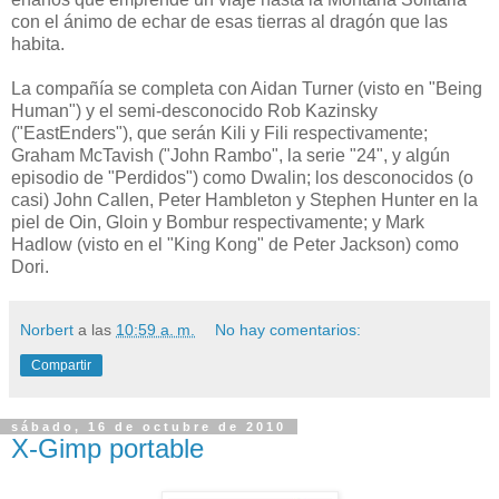
con el ánimo de echar de esas tierras al dragón que las
habita.
La compañía se completa con Aidan Turner (visto en "Being
Human") y el semi-desconocido Rob Kazinsky
("EastEnders"), que serán Kili y Fili respectivamente;
Graham McTavish ("John Rambo", la serie "24", y algún
episodio de "Perdidos") como Dwalin; los desconocidos (o
casi) John Callen, Peter Hambleton y Stephen Hunter en la
piel de Oin, Gloin y Bombur respectivamente; y Mark
Hadlow (visto en el "King Kong" de Peter Jackson) como
Dori.
Norbert
a las
10:59 a. m.
No hay comentarios:
Compartir
sábado, 16 de octubre de 2010
X-Gimp portable