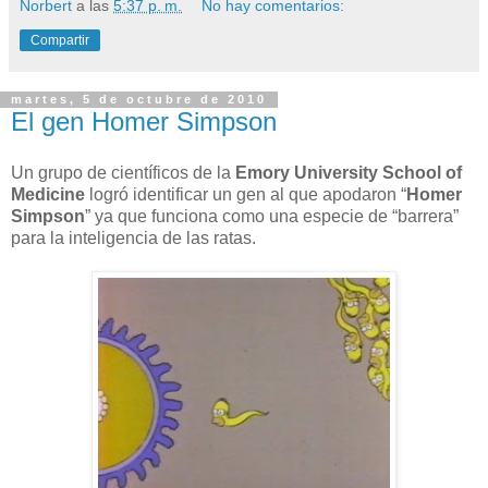
Norbert
a las
5:37 p. m.
No hay comentarios:
Compartir
martes, 5 de octubre de 2010
El gen Homer Simpson
Un grupo de científicos de la
Emory University School of
Medicine
logró identificar un gen al que apodaron “
Homer
Simpson
” ya que funciona como una especie de “barrera”
para la inteligencia de las ratas.