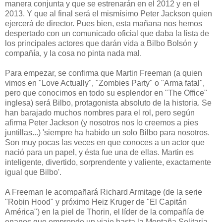
manera conjunta y que se estrenarán en el 2012 y en el
2013. Y que al final será el mismísimo Peter Jackson quien
ejercerá de director. Pues bien, esta mañana nos hemos
despertado con un comunicado oficial que daba la lista de
los principales actores que darán vida a Bilbo Bolsón y
compañía, y la cosa no pinta nada mal.
Para empezar, se confirma que Martin Freeman (a quien
vimos en "Love Actually", "Zombies Party" o "Arma fatal",
pero que conocimos en todo su esplendor en "The Office"
inglesa) será Bilbo, protagonista absoluto de la historia. Se
han barajado muchos nombres para el rol, pero según
afirma Peter Jackson (y nosotros nos lo creemos a pies
juntillas...) 'siempre ha habido un solo Bilbo para nosotros.
Son muy pocas las veces en que conoces a un actor que
nació para un papel, y ésta fue una de ellas. Martin es
inteligente, divertido, sorprendente y valiente, exactamente
igual que Bilbo'.
A Freeman le acompañará Richard Armitage (de la serie
"Robin Hood" y próximo Heiz Kruger de "El Capitán
América") en la piel de Thorin, el líder de la compañía de
enanos que emprende un viaje hasta la Montaña Solitaria