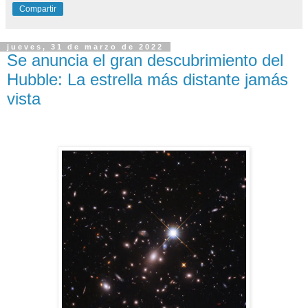
Compartir
jueves, 31 de marzo de 2022
Se anuncia el gran descubrimiento del
Hubble: La estrella más distante jamás
vista