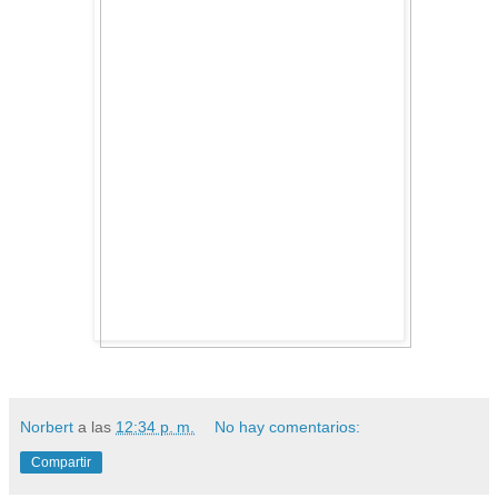
Norbert
a las
12:34 p. m.
No hay comentarios:
Compartir