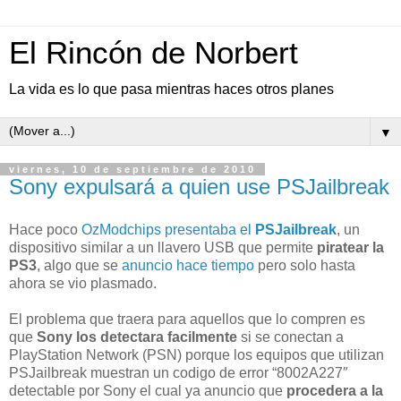
El Rincón de Norbert
La vida es lo que pasa mientras haces otros planes
▼
viernes, 10 de septiembre de 2010
Sony expulsará a quien use PSJailbreak
Hace poco
OzModchips presentaba el
PSJailbreak
, un
dispositivo similar a un llavero USB que permite
piratear la
PS3
, algo que se
anuncio hace tiempo
pero solo hasta
ahora se vio plasmado.
El problema que traera para aquellos que lo compren es
que
Sony los detectara facilmente
si se conectan a
PlayStation Network (PSN) porque los equipos que utilizan
PSJailbreak muestran un codigo de error “8002A227″
detectable por Sony el cual ya anuncio que
procedera a la